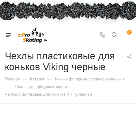
0
Чехлы пластиковые для
коньков Viking черные
—
—
Главная
Каталог
Коньки фигурные профессиональные
—
—
Чехлы для фигурных коньков
Чехлы пластиковые для коньков Viking черные