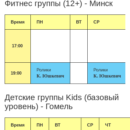
Фитнес группы (12+) - Минск
Время
ПН
ВТ
СР
17:00
Ролики
Ролики
19:00
К.
Юшкеви
ч
К.
Юшкевич
Детские группы Kids (базовый
уровень) - Гомель
Время
ПН
ВТ
СР
ЧТ