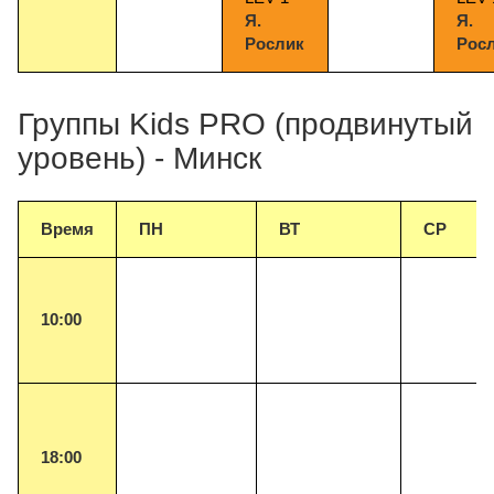
Я.
Я.
Рослик
Рос
Группы Kids PRO (продвинутый
уровень) - Минск
Время
ПН
ВТ
СР
10
:00
18:00