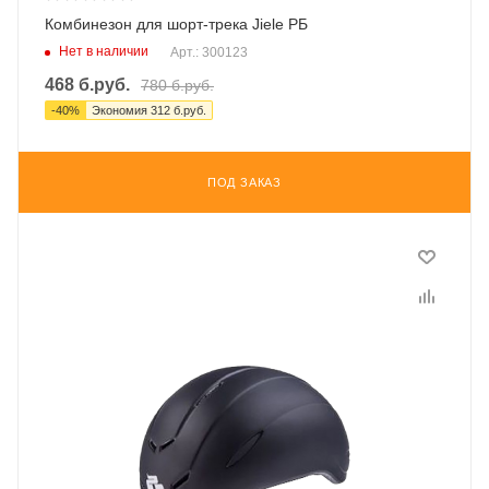
Комбинезон для шорт-трека Jiele РБ
Нет в наличии
Арт.: 300123
468
б.руб.
780
б.руб.
-
40
%
Экономия
312
б.руб.
ПОД ЗАКАЗ