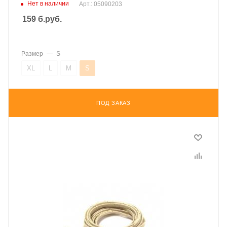
Нет в наличии
Арт.: 05090203
159
б.руб.
Размер
—
S
XL
L
M
S
ПОД ЗАКАЗ