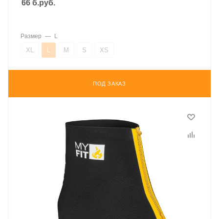
66
б.руб.
Размер
—
L
XL
L
M
S
XS
ПОД ЗАКАЗ