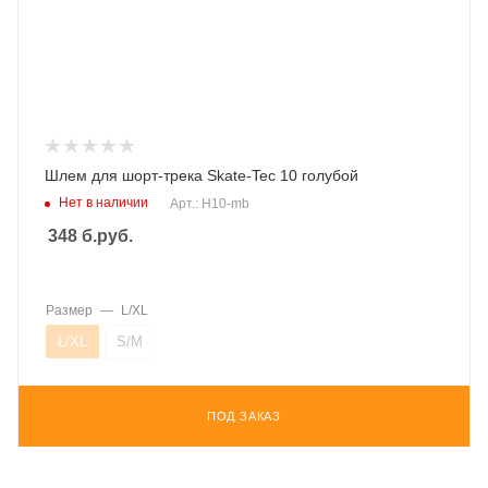
Шлем для шорт-трека Skate-Tec 10 голубой
Нет в наличии
Арт.: H10-mb
348
б.руб.
Размер
—
L/XL
L/XL
S/M
ПОД ЗАКАЗ