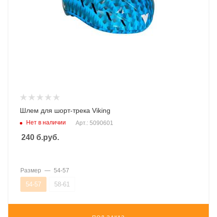
Шлем для шорт-трека Viking
Нет в наличии
Арт.: 5090601
240
б.руб.
Размер
—
54-57
54-57
58-61