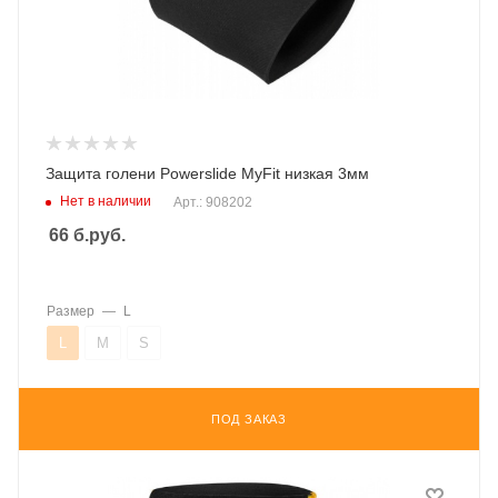
Защита голени Powerslide MyFit низкая 3мм
Нет в наличии
Арт.: 908202
66
б.руб.
Размер
—
L
L
M
S
ПОД ЗАКАЗ