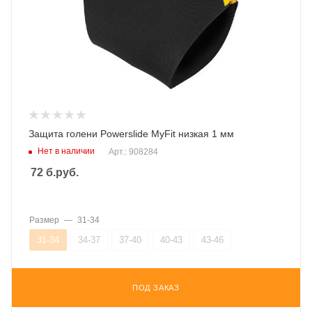
Защита голени Powerslide MyFit низкая 1 мм
Нет в наличии
Арт.: 908284
72
б.руб.
Размер
—
31-34
31-34
34-37
37-40
40-43
43-46
ПОД ЗАКАЗ