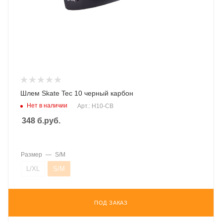
Шлем Skate Tec 10 черный карбон
Нет в наличии
Арт.: H10-СВ
348
б.руб.
Размер
—
S/M
L/XL
S/M
ПОД ЗАКАЗ