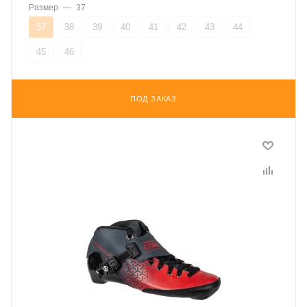
Размер
—
37
37
38
39
40
41
42
43
44
45
46
ПОД ЗАКАЗ