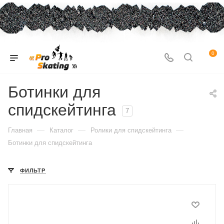
0
Ботинки для
спидскейтинга
7
—
—
—
Главная
Каталог
Ролики для спидскейтинга
Ботинки для спидскейтинга
ФИЛЬТР