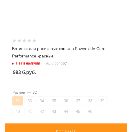
Ботинки для роликовых коньков Powerslide Core
Performance красные
Нет в наличии
Арт.: 904597
993
б.руб.
Размер
—
32
32
33
34
35
36
37
38
39
40
41
42
43
44
45
46
ПОД ЗАКАЗ