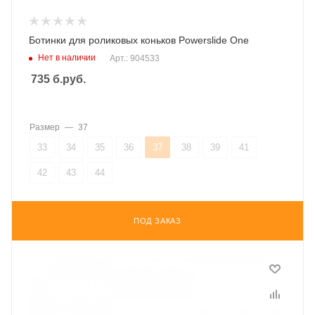
Ботинки для роликовых коньков Powerslide One
Нет в наличии
Арт.: 904533
735
б.руб.
Размер
—
37
33
34
35
36
37
38
39
41
42
43
44
ПОД ЗАКАЗ