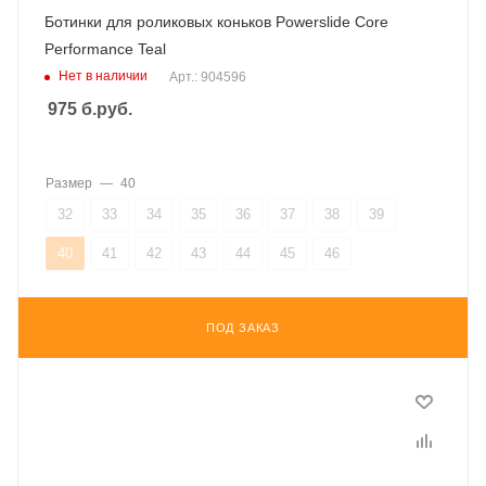
Ботинки для роликовых коньков Powerslide Core
Performance Teal
Нет в наличии
Арт.: 904596
975
б.руб.
Размер
—
40
32
33
34
35
36
37
38
39
40
41
42
43
44
45
46
ПОД ЗАКАЗ