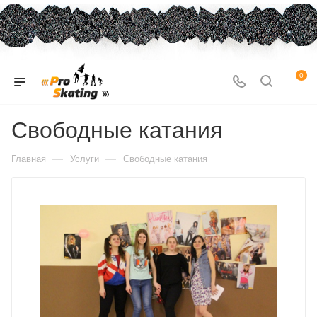
0
Свободные катания
—
—
Главная
Услуги
Свободные катания