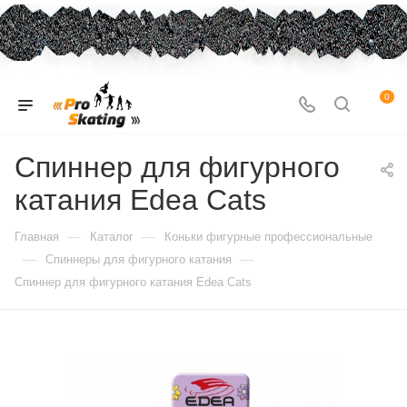
0
Спиннер для фигурного
катания Edea Cats
—
—
Главная
Каталог
Коньки фигурные профессиональные
—
—
Спиннеры для фигурного катания
Спиннер для фигурного катания Edea Cats