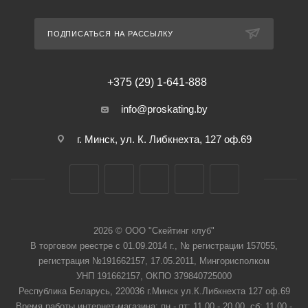
ПОДПИСАТЬСЯ НА РАССЫЛКУ
+375 (29) 1-641-888
info@proskating.by
г. Минск, ул. К. Либкнехта, 127 оф.69
2026 © ООО "Скейтинг клуб"
В торговом реестре с 01.09.2014 г., № регистрации 157055,
регистрация №191662157, 17.05.2011, Мингорисполком
УНП 191662157, ОКПО 379840725000
Республика Беларусь, 220036 г.Минск ул.К.Либкнехта 127 оф.69
Время работы интернет-магазина: пн - пт: 11.00 - 20.00, сб: 11.00 -