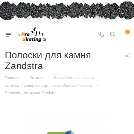
0
Полоски для камня
Zandstra
—
—
—
Главная
Каталог
Конькобежные коньки
—
Заточка и шлифовка для конькобежных коньков
Полоски для камня Zandstra