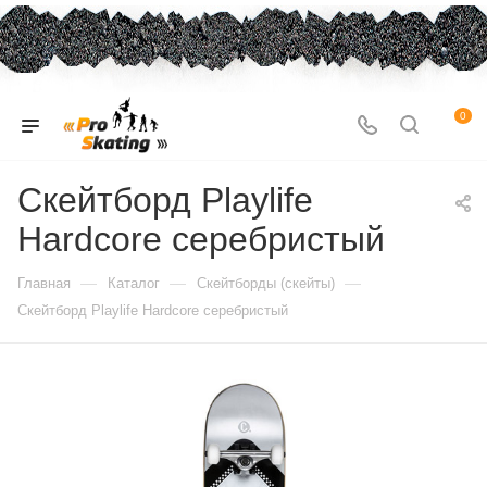
0
Скейтборд Playlife
Hardcore серебристый
—
—
—
Главная
Каталог
Скейтборды (скейты)
Скейтборд Playlife Hardcore серебристый