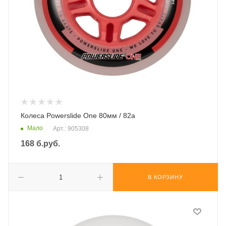
Колеса Powerslide One 80мм / 82а
Мало
Арт.: 905308
168
б.руб.
В КОРЗИНУ