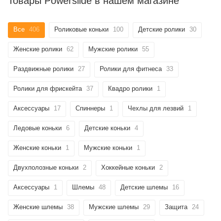
Товары Powerslide в нашем магазине
Все
406
Роликовые коньки
100
Детские ролики
30
Женские ролики
62
Мужские ролики
55
Раздвижные ролики
27
Ролики для фитнеса
33
Ролики для фрискейта
37
Квадро ролики
1
Аксессуары
17
Спиннеры
1
Чехлы для лезвий
1
Ледовые коньки
6
Детские коньки
4
Женские коньки
1
Мужские коньки
1
Двухполозные коньки
2
Хоккейные коньки
2
Аксессуары
1
Шлемы
48
Детские шлемы
16
Женские шлемы
38
Мужские шлемы
29
Защита
24