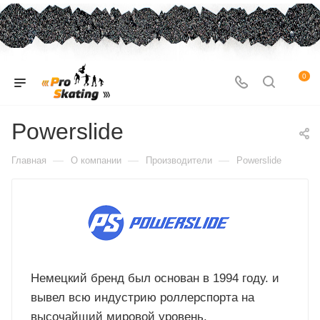
0
Powerslide
—
—
—
Главная
О компании
Производители
Powerslide
Немецкий бренд был основан в 1994 году. и
вывел всю индустрию роллерспорта на
высочайший мировой уровень.