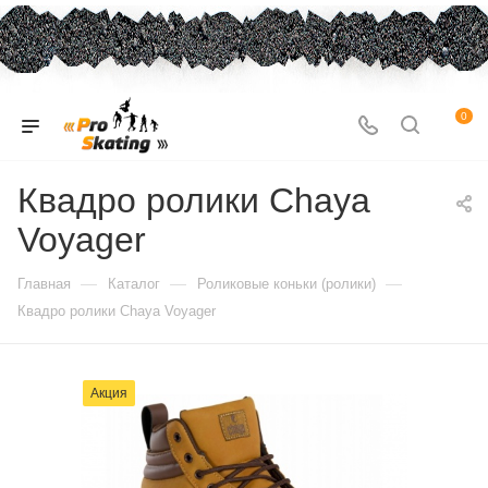
0
Квадро ролики Chaya
Voyager
—
—
—
Главная
Каталог
Роликовые коньки (ролики)
Квадро ролики Chaya Voyager
Акция