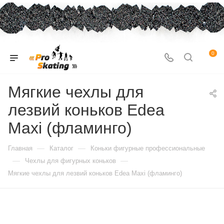
0
Мягкие чехлы для
лезвий коньков Edea
Maxi (фламинго)
—
—
Главная
Каталог
Коньки фигурные профессиональные
—
—
Чехлы для фигурных коньков
Мягкие чехлы для лезвий коньков Edea Maxi (фламинго)