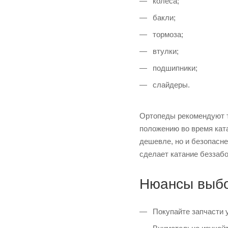
колеса;
бакли;
тормоза;
втулки;
подшипники;
слайдеры.
Ортопеды рекомендуют т
положению во время ката
дешевле, но и безопасн
сделает катание беззаб
Нюансы выбо
Покупайте запчасти у