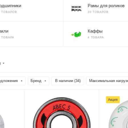
одшипники
Рамы для роликов
8 ТОВАРОВ
30 ТОВАРОВ
акли
Каффы
4 ТОВАРА
4 ТОВАРА
)
едложения
Бренд
В наличии (
34
)
Максимальная нагрузк
Акция