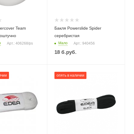
ercover Team
Бакля Powerslide Spider
оштучно
серебристая
о
Мало
Арт.: 406268/ps
Арт.: 940456
18
б.руб.
ичии
опять в наличии