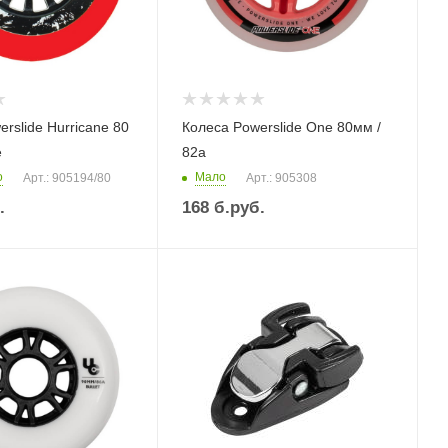
rslide Hurricane 80
Колеса Powerslide One 80мм /
е
82а
о
Мало
Арт.: 905194/80
Арт.: 905308
.
168
б.руб.