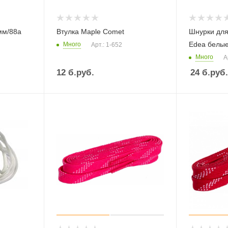
мм/88а
Втулка Maple Comet
Шнурки для
Edea белы
Много
Арт.: 1-652
Много
А
12
б.руб.
24
б.руб.