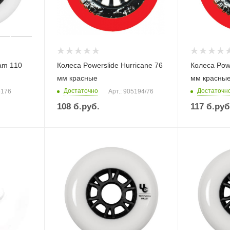
am 110
Колеса Powerslide Hurricane 76
Колеса Powe
мм красные
мм красны
Достаточно
Достаточн
6176
Арт.: 905194/76
108
б.руб.
117
б.руб