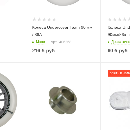
Колеса Undercover Team 90 мм
Колеса Und
/ 86А
90мм/86а п
Мало
Достаточн
Арт.: 406268
216
б.руб.
60
б.руб.
опять в нал