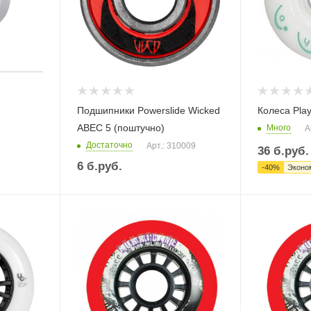
Подшипники Powerslide Wicked
Колеса Play
ABEC 5 (поштучно)
Много
А
Достаточно
Арт.: 310009
36
б.руб.
6
б.руб.
-
40
%
Эконо