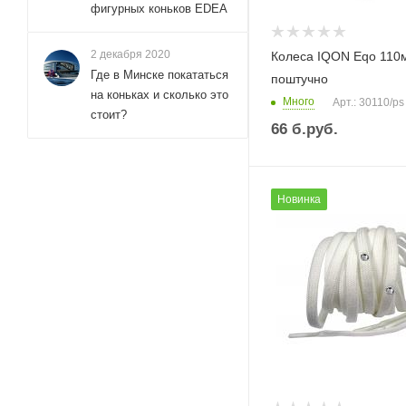
фигурных коньков EDEA
2 декабря 2020
Колеса IQON Eqo 110
Где в Минске покататься
поштучно
на коньках и сколько это
Много
Арт.: 30110/ps
стоит?
66
б.руб.
Новинка