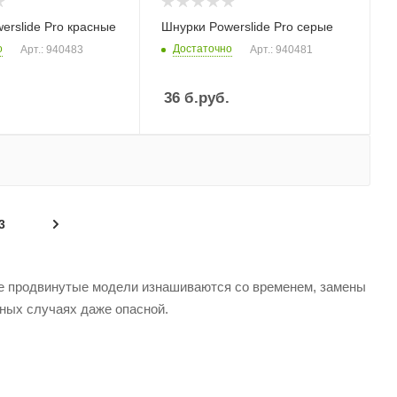
erslide Pro красные
Шнурки Powerslide Pro серые
о
Достаточно
Арт.: 940483
Арт.: 940481
36
б.руб.
3
ые продвинутые модели изнашиваются со временем, замены
ьных случаях даже опасной.