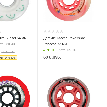
life Sunset 54 мм
Детские колеса Powerslide
Princess 72 мм
рт.: 880343
Мало
Арт.: 905316
60
б.руб.
60
б.руб.
мия
24
б.руб.