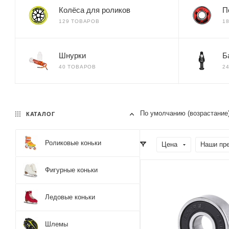
Колёса для роликов
П
129 ТОВАРОВ
1
Шнурки
Б
40 ТОВАРОВ
2
По умолчанию (возрастание
КАТАЛОГ
Роликовые коньки
Цена
Наши пр
Фигурные коньки
Ледовые коньки
Шлемы