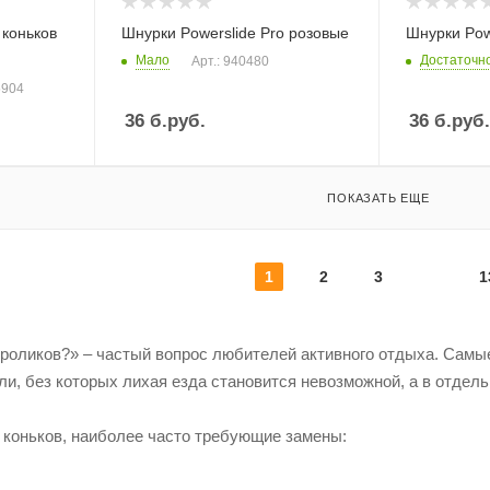
коньков
Шнурки Powerslide Pro розовые
Шнурки Pow
Мало
Достаточн
Арт.: 940480
5904
36
б.руб.
36
б.руб.
ПОКАЗАТЬ ЕЩЕ
1
2
3
1
я роликов?» – частый вопрос любителей активного отдыха. Сам
и, без которых лихая езда становится невозможной, а в отдел
 коньков, наиболее часто требующие замены: