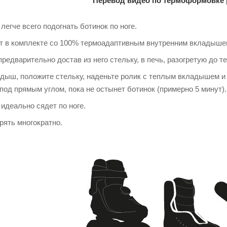
Перевод видео по термоформовке
 легче всего подогнать ботинок по ноге.
т в комплекте со 100% термоадаптивным внутренним вкладышем,
редварительно достав из него стельку, в печь, разогретую до т
дыш, положите стельку, наденьте ролик с теплым вкладышем и 
 под прямым углом, пока не остынет ботинок (примерно 5 минут).
 идеально сядет по ноге.
рять многократно.