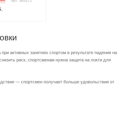
чии
Арт.: 903271
.
овки
 при активных занятиях спортом в результате падения на
низить риск, спортсменам нужна защита на локти для
едствие — спортсмен получает больше удовольствия от