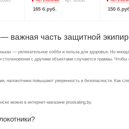
Нет в наличии
Нет в нали
 920063
Арт.: 920092
165
б.руб.
150
б.руб
 — важная часть защитной экипир
ньках — увлекательное хобби и польза для здоровья. Но иногда
и столкновения с другими объектами случаются травмы. Чтобы с
и, налокотники повышают уверенность в безопасности. Как сл
нске можно в интернет-магазине proskating.by.
локотники?