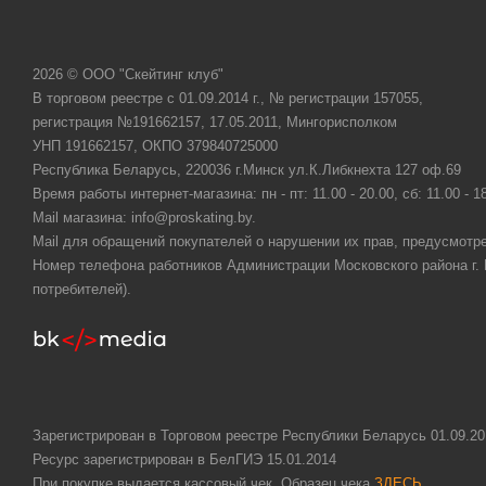
2026 © ООО "Скейтинг клуб"
В торговом реестре с 01.09.2014 г., № регистрации 157055,
регистрация №191662157, 17.05.2011, Мингорисполком
УНП 191662157, ОКПО 379840725000
Республика Беларусь, 220036 г.Минск ул.К.Либкнехта 127 оф.69
Время работы интернет-магазина: пн - пт: 11.00 - 20.00, сб: 11.00 - 1
Mail магазина: info@proskating.by.
Mail для обращений покупателей о нарушении их прав, предусмотре
Номер телефона работников Администрации Московского района г. Ми
потребителей).
Зарегистрирован в Торговом реестре Республики Беларусь 01.09.20
Ресурс зарегистрирован в БелГИЭ 15.01.2014
При покупке выдается кассовый чек. Образец чека
ЗДЕСЬ
.