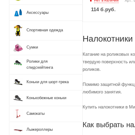
Нет в наличии
Арт.:
114
б.руб.
Аксессуары
Спортивная одежда
Налокотники
Сумки
Катание на роликовых ко
Ролики для
твердую поверхность ил
спидскейтинга
роликов.
Коньки для шорт-трека
Помимо защитной функци
любимого занятия.
Конькобежные коньки
Купить налокотники в Ми
Самокаты
Как выбрать на
Лыжероллеры