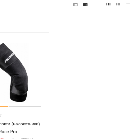
локти (налокотники)
Race Pro