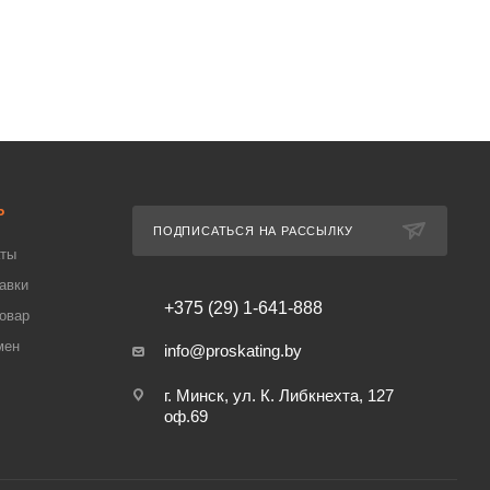
Ь
ПОДПИСАТЬСЯ НА РАССЫЛКУ
аты
авки
+375 (29) 1-641-888
товар
мен
info@proskating.by
г. Минск, ул. К. Либкнехта, 127
оф.69