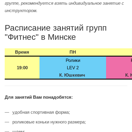
группе, рекомендуется взять индивидуальное занятие с
инструктором.
Расписание занятий групп
"Фитнес" в Минске
Время
ПН
Ролики
19:00
LEV 2
К. Юшкевич
К.
Для занятий Вам понадобятся:
удобная спортивная форма;
роликовые коньки нужного размера;
шлем;