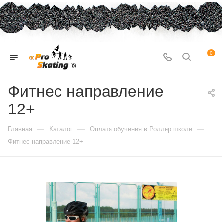
0
Фитнес направление
12+
—
—
—
Главная
Каталог
Оплата обучения в Роллер школе
Фитнес направление 12+