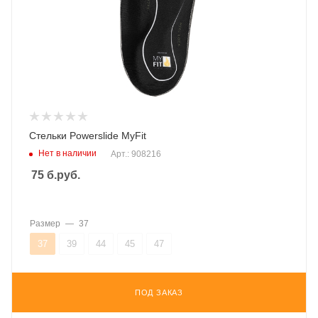
Стельки Powerslide MyFit
Нет в наличии
Арт.: 908216
75
б.руб.
Размер
—
37
37
39
44
45
47
ПОД ЗАКАЗ