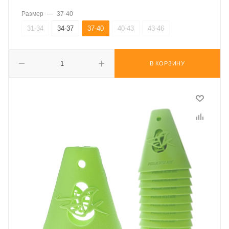
Размер
—
37-40
31-34
34-37
37-40
40-43
43-46
В КОРЗИНУ