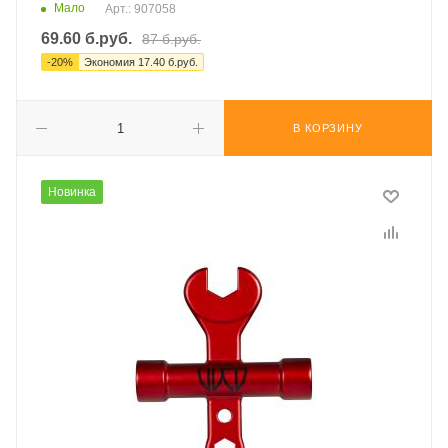
Мало
Арт.: 907058
69.60
б.руб.
87
б.руб.
-
20
%
Экономия
17.40
б.руб.
В КОРЗИНУ
Новинка