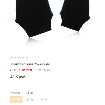
Защита голени Powerslide
Нет в наличии
Арт.: 904338
48
б.руб.
Размер
—
31-34
31-34
43-46
46-49