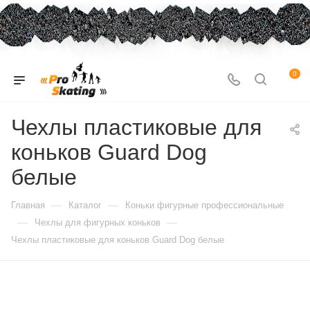
0
Чехлы пластиковые для
коньков Guard Dog
белые
—
—
Главная
Каталог
Коньки фигурные профессиональные
—
—
Чехлы для фигурных коньков
Чехлы пластиковые для коньков Guard Dog белые