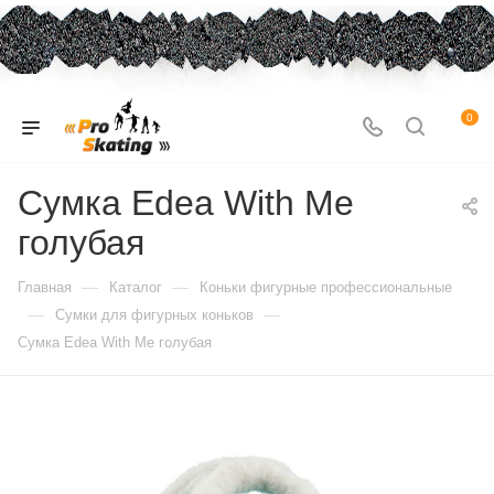
0
Сумка Edea With Me
голубая
—
—
Главная
Каталог
Коньки фигурные профессиональные
—
—
Сумки для фигурных коньков
Сумка Edea With Me голубая