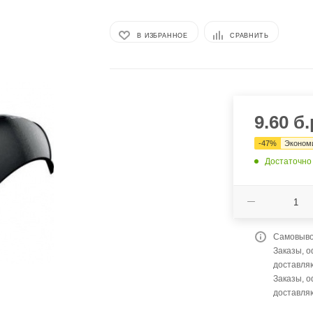
В ИЗБРАННОЕ
СРАВНИТЬ
9.60
б.
-
47
%
Эконом
Достаточно
Самовывоз
Заказы, 
доставляю
Заказы, 
доставля