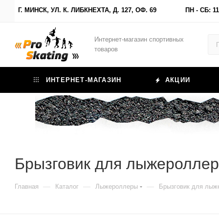
Г. МИНСК, УЛ. К. ЛИБКНЕХТА, Д. 127, ОФ. 69
ПН - СБ: 11
Интернет-магазин спортивных
товаров
ИНТЕРНЕТ-МАГАЗИН
АКЦИИ
Брызговик для лыжероллеров
—
—
—
Главная
Каталог
Лыжероллеры
Брызговик для лыжер