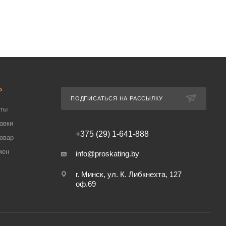
Ь
ПОДПИСАТЬСЯ НА РАССЫЛКУ
аты
авки
+375 (29) 1-641-888
товар
мен
info@proskating.by
г. Минск, ул. К. Либкнехта, 127
оф.69