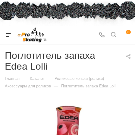
0
Поглотитель запаха
Edea Lolli
—
—
—
Главная
Каталог
Роликовые коньки (ролики)
—
Аксессуары для роликов
Поглотитель запаха Edea Lolli