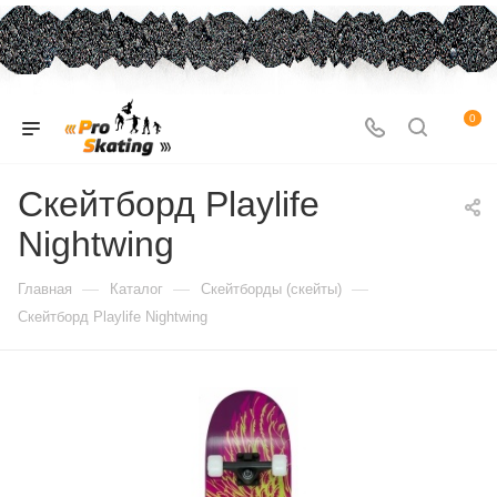
0
Скейтборд Playlife
Nightwing
—
—
—
Главная
Каталог
Скейтборды (скейты)
Скейтборд Playlife Nightwing