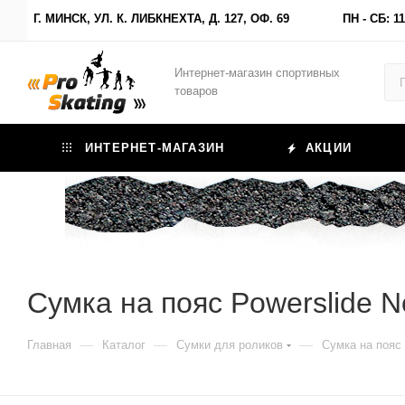
Г. МИНСК, УЛ. К. ЛИБКНЕХТА, Д. 127, ОФ. 69
ПН - СБ: 11
Интернет-магазин спортивных
товаров
ИНТЕРНЕТ-МАГАЗИН
АКЦИИ
Сумка на пояс Powerslide N
—
—
—
Главная
Каталог
Сумки для роликов
Сумка на пояс 