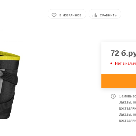
В ИЗБРАННОЕ
СРАВНИТЬ
72
б.ру
Нет в нали
Самовывоз
Заказы, 
доставляю
Заказы, 
доставля