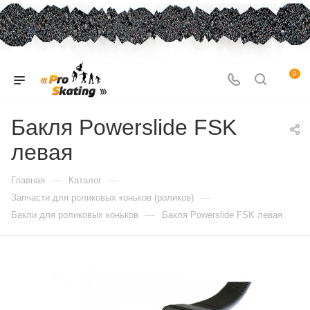
0
Бакля Powerslide FSK
левая
—
—
Главная
Каталог
—
Запчасти для роликовых коньков (роликов)
—
Бакли для роликовых коньков
Бакля Powerslide FSK левая