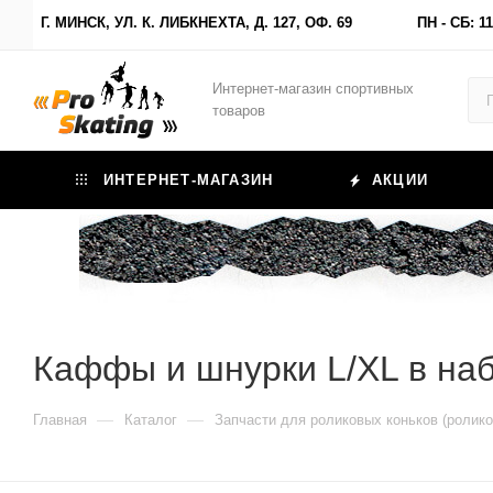
Г. МИНСК, УЛ. К. ЛИБКНЕХТА, Д. 127, ОФ. 69
ПН - СБ: 11
Интернет-магазин спортивных
товаров
ИНТЕРНЕТ-МАГАЗИН
АКЦИИ
Каффы и шнурки L/XL в на
—
—
Главная
Каталог
Запчасти для роликовых коньков (ролико