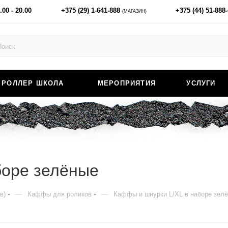
.00 - 20.00
+375 (29) 1-641-888
+375 (44) 51-888
(МАГАЗИН)
РОЛЛЕР ШКОЛА
МЕРОПРИЯТИЯ
УСЛУГИ
боре зелёные
—
—
в)
Каффы для роликов
Каффы и шнурки L/XL в наборе зел