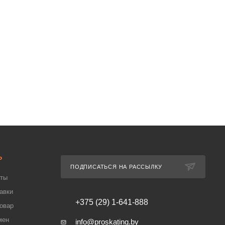
Ь
ПОДПИСАТЬСЯ НА РАССЫЛКУ
аты
авки
+375 (29) 1-641-888
товар
мен
info@proskating.by