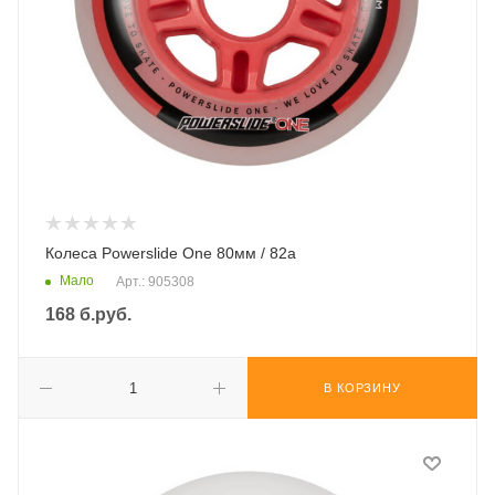
Колеса Powerslide One 80мм / 82а
Мало
Арт.: 905308
168
б.руб.
В КОРЗИНУ