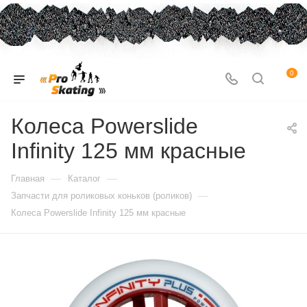
0
Колеса Powerslide
Infinity 125 мм красные
—
—
Главная
Каталог
—
Запчасти для роликовых коньков (роликов)
Колеса Powerslide Infinity 125 мм красные