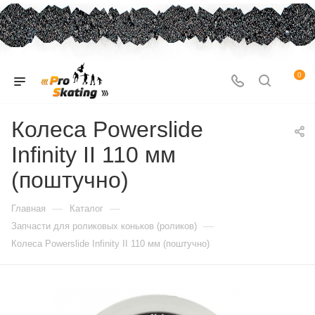
0
Колеса Powerslide
Infinity II 110 мм
(поштучно)
—
—
Главная
Каталог
—
Запчасти для роликовых коньков (роликов)
Колеса Powerslide Infinity II 110 мм (поштучно)