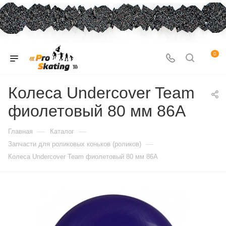
0
Колеса Undercover Team
фиолетовый 80 мм 86A
—
—
Главная
Каталог
—
Запчасти для роликовых коньков (роликов)
Колеса Undercover Team фиолетовый 80 мм 86A