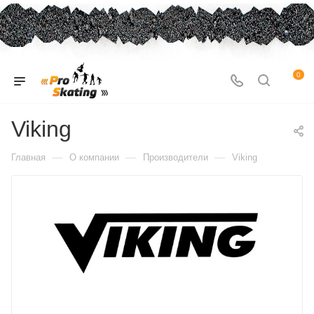
0
Viking
—
—
—
Главная
О компании
Производители
Viking