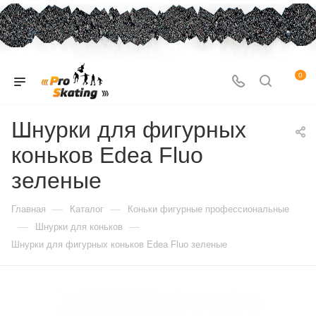
0
Шнурки для фигурных
коньков Edea Fluo
зеленые
—
—
Главная
Каталог
Коньки фигурные профессиональные
—
—
Шнурки для коньков
Шнурки для фигурных коньков Edea Fluo зеленые