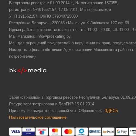
В торговом реестре с 01.09.2014 г., № регистрации 157055,
регистрация №191662157, 17.05.2011, Мингорисполком
УНП 191662157, ОКПО 379840725000
Республика Беларусь, 220036 г.Минск ул.К.Либкнехта 127 оф.69
Время работы интернет-магазина: пн - пт: 11.00 - 20.00, сб: 11.00 - 1
Mail магазина: info@proskating.by.
Mail для обращений покупателей о нарушении их прав, предусмотре
Номер телефона работников Администрации Московского района г. Ми
потребителей).
Зарегистрирован в Торговом реестре Республики Беларусь 01.09.20
Ресурс зарегистрирован в БелГИЭ 15.01.2014
При покупке выдается кассовый чек. Образец чека
ЗДЕСЬ
.
Пользовательское соглашение