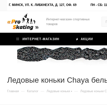
Г. МИНСК, УЛ. К. ЛИБКНЕХТА, Д. 127, ОФ. 69
ПН - СБ: 11
Интернет-магазин спортивных
товаров
ИНТЕРНЕТ-МАГАЗИН
АКЦИИ
Ледовые коньки Chaya бел
—
—
—
Главная
Каталог
Ледовые коньки
Ледовые коньки C