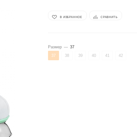
В ИЗБРАННОЕ
СРАВНИТЬ
Размер
—
37
37
38
39
40
41
42