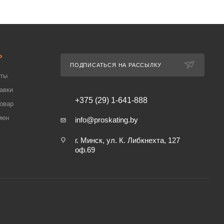
Ь
ПОДПИСАТЬСЯ НА РАССЫЛКУ
аты
авки
+375 (29) 1-641-888
товар
мен
info@proskating.by
г. Минск, ул. К. Либкнехта, 127
оф.69