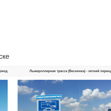
ске
ериод
Лыжероллерная трасса (Веснянка) - летний перио