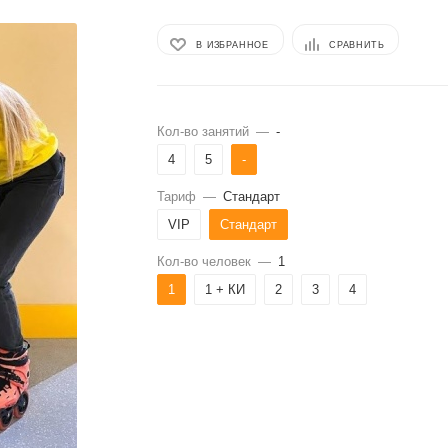
В ИЗБРАННОЕ
СРАВНИТЬ
Кол-во занятий
—
-
4
5
-
Тариф
—
Стандарт
VIP
Стандарт
Кол-во человек
—
1
1
1 + КИ
2
3
4