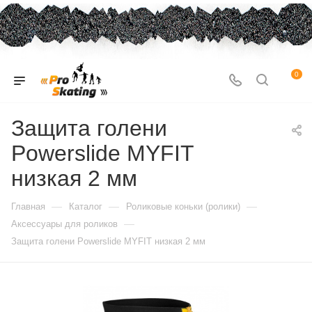
0
Защита голени
Powerslide MYFIT
низкая 2 мм
—
—
—
Главная
Каталог
Роликовые коньки (ролики)
—
Аксессуары для роликов
Защита голени Powerslide MYFIT низкая 2 мм