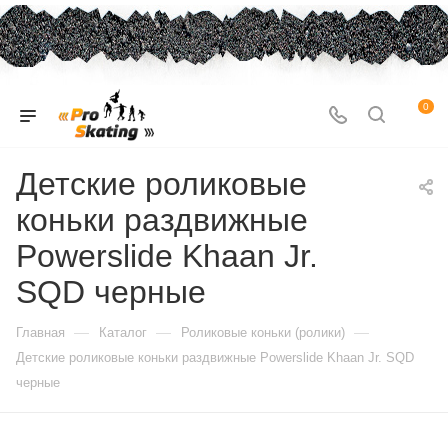
0
Детские роликовые
коньки раздвижные
Powerslide Khaan Jr.
SQD черные
—
—
—
Главная
Каталог
Роликовые коньки (ролики)
Детские роликовые коньки раздвижные Powerslide Khaan Jr. SQD
черные