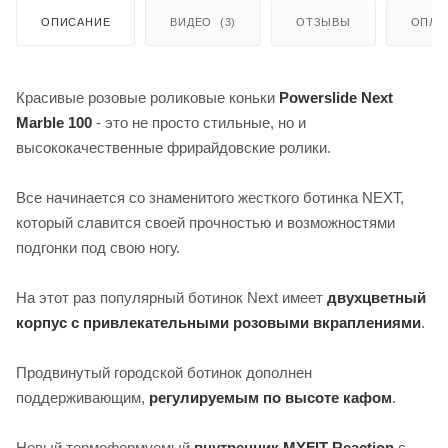
ОПИСАНИЕ
ВИДЕО
(3)
ОТЗЫВЫ
ОПЛА
Красивые розовые роликовые коньки
Powerslide Next
Marble 100
- это не просто стильные, но и
высококачественные фрирайдовские ролики.
Все начинается со знаменитого жесткого ботинка NEXT,
который славится своей прочностью и возможностями
подгонки под свою ногу.
На этот раз популярный ботинок Next имеет
двухцветный
корпус с привлекательными розовыми вкраплениями
.
Продвинутый городской ботинок дополнен
поддерживающим,
регулируемым по высоте кафом
.
Новый термоформуемый
внутренник MYFIT Reaction
с