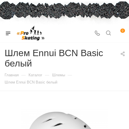
0
Шлем Ennui BCN Basic
белый
—
—
—
Главная
Каталог
Шлемы
Шлем Ennui BCN Basic белый