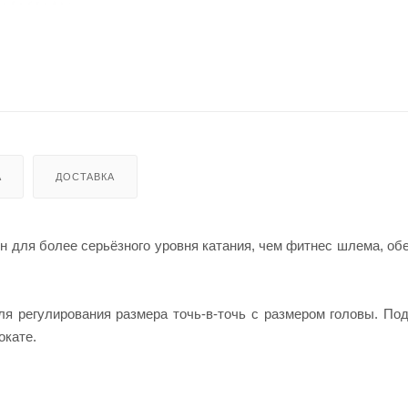
А
ДОСТАВКА
н для более серьёзного уровня катания, чем фитнес шлема, об
я регулирования размера точь-в-точь с размером головы. По
окате.