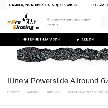
Г. МИНСК, УЛ. К. ЛИБКНЕХТА, Д. 127, ОФ. 69
ПН - СБ: 11
Интернет-магазин спортивных
товаров
ИНТЕРНЕТ-МАГАЗИН
АКЦИИ
Шлем Powerslide Allround 
—
—
—
Главная
Каталог
Шлемы
Шлем Powerslide Allround 