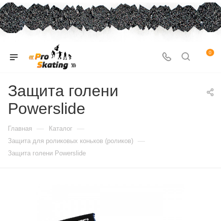
0
Защита голени
Powerslide
—
—
Главная
Каталог
—
Защита для роликовых коньков (роликов)
Защита голени Powerslide