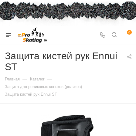
0
Защита кистей рук Ennui
ST
—
—
Главная
Каталог
—
Защита для роликовых коньков (роликов)
Защита кистей рук Ennui ST